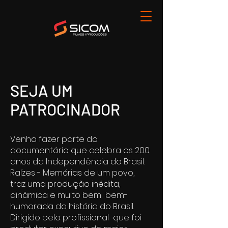
SEJA UM
PATROCINADOR
Venha fazer parte do
documentário que celebra os 200
anos da Independência do Brasil.
Raízes - Memórias de um povo,
traz uma produção inédita,
dinâmica e muito bem bem-
humorada da história do Brasil.
Dirigido pelo profissional que foi