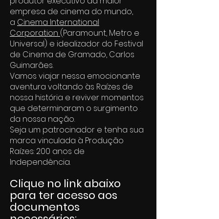
produtor executivo da maior
empresa de cinema do mundo,
a
Cinema International
Corporation
(Paramount, Metro e
Universal) e idealizador do Festival
de Cinema de Gramado, Carlos
Guimarães.
Vamos viajar nessa emocionante
aventura voltando às Raízes de
nossa história e reviver momentos
que determinaram o surgimento
da nossa nação.
Seja um patrocinador e tenha sua
marca vinculada à Produção
Raízes: 200 anos de
Independência.
Clique no link abaixo
para ter acesso aos
documentos
necessários: